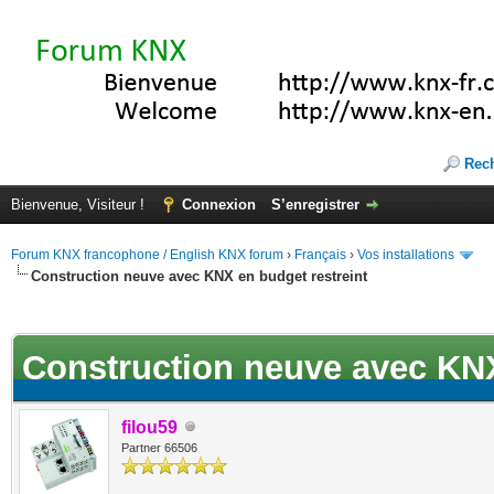
Rec
Bienvenue, Visiteur !
Connexion
S’enregistrer
Forum KNX francophone / English KNX forum
›
Français
›
Vos installations
Construction neuve avec KNX en budget restreint
ote(s))
Construction neuve avec KNX
filou59
Partner 66506