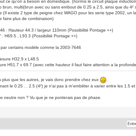
 tout ce qu'on a besoin en domestique. (hormis le circuit plaque inductio
no brun, multi(brun avec ou sans embout de 0.25 a 2.5, ainsi que du 4
 (Il existe 2 type de peigne chez WAGO pour les serie type 2002, un lar
e faire plus de combinaison)
6 : Hauteur 44.3 / largeur 110mm (Possibilité Pontage ++)
 : H69.5 , L93.3 (Possibilité Pontage ++)
rte par certains modèle comme la 2003-7646
mesure H32.9 x L48.5
e H51.7 x 69.7 (avec cette hauteur il faut faire attention a la profond
 plus que les autres, je vais donc prendre chez eux
 le 0.25 ... 2.5 (4²) je n'ai pas à m'embêter à varier entre les 1.5 et l
 le neutre non ? Vu que je ne ponterais pas de phase.