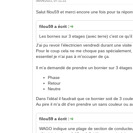
06/04/2021, 07:11:22
Salut filou59 et merci encore une fois pour ta répo
filou59 a écrit :
Les bornes sur 3 etages (avec terre) c'est ce qu'il
J'ai pu revoir l'électricien vendredi durant une visite 
Pour le coup cela ne me choque pas spécialement, car 
essentiel je n'ai pas à m'occuper de ça.
Il m'a demandé de prendre un bornier sur 3 étages 
Phase
Retour
Neutre
Dans l'idéal il faudrait que ce bornier soit de 3 coul
Au pire il m'a dit d'en prendre un sans couleur ou 
filou59 a écrit :
WAGO indique une plage de section de conducteur 