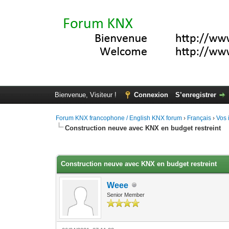
Bienvenue, Visiteur !
Connexion
S’enregistrer
Forum KNX francophone / English KNX forum
›
Français
›
Vos 
Construction neuve avec KNX en budget restreint
Moyenne : 3.67 (3 vote(s))
1
2
3
4
5
Construction neuve avec KNX en budget restreint
Weee
Senior Member