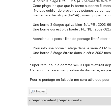
-Choisir la plage 0.25 ... 2.5 (4²) permet de faire
Cette plage indique que la borne supporte fil mo
-Ne pas oublier de prévoir des peignes de pontage
meme caractéristique (In25A) , mais qui permet d
Une borne 3 étages qui va bien N/L/PE : 2003-664
Une borne qui est plus haute : PE/N/L : 2002-3217
Attention aux possibilités de pontage limité offe
Pour info une borne 1 étage dans la série 2002 
Une borne 2 étage étroite dans la série 2002 mesur
Super retour sur la gamme WAGO qui m'attirait déjà
Ca répond aussi à ma question du diamètre, en prenant
Pour le pontage en fait cela me sera utile que pour
Trouver
«
Sujet précédent
|
Sujet suivant
»