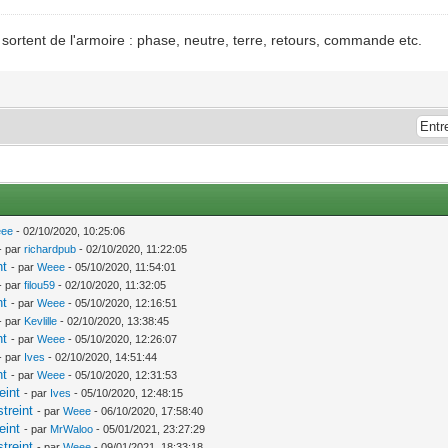
ui sortent de l'armoire : phase, neutre, terre, retours, commande etc.
ee
- 02/10/2020, 10:25:06
- par
richardpub
- 02/10/2020, 11:22:05
nt
- par
Weee
- 05/10/2020, 11:54:01
- par
filou59
- 02/10/2020, 11:32:05
nt
- par
Weee
- 05/10/2020, 12:16:51
- par
Kevlille
- 02/10/2020, 13:38:45
nt
- par
Weee
- 05/10/2020, 12:26:07
- par
Ives
- 02/10/2020, 14:51:44
nt
- par
Weee
- 05/10/2020, 12:31:53
eint
- par
Ives
- 05/10/2020, 12:48:15
treint
- par
Weee
- 06/10/2020, 17:58:40
eint
- par
MrWaloo
- 05/01/2021, 23:27:29
treint
- par
Weee
- 09/01/2021, 18:33:18