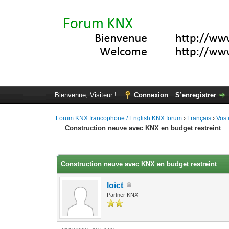
Bienvenue, Visiteur !
Connexion
S’enregistrer
Forum KNX francophone / English KNX forum
›
Français
›
Vos 
Construction neuve avec KNX en budget restreint
Moyenne : 3.67 (3 vote(s))
1
2
3
4
5
Construction neuve avec KNX en budget restreint
loict
Partner KNX