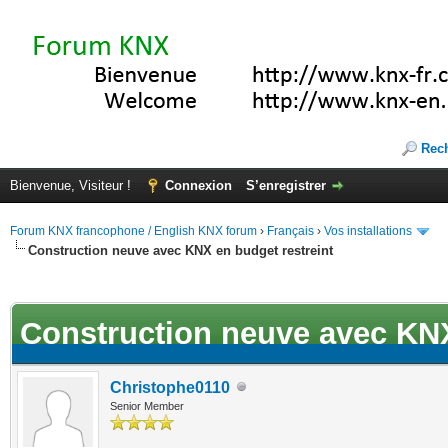
Rec
Bienvenue, Visiteur !
Connexion
S’enregistrer
Forum KNX francophone / English KNX forum
›
Français
›
Vos installations
Construction neuve avec KNX en budget restreint
ote(s))
Construction neuve avec KNX
Christophe0110
Senior Member