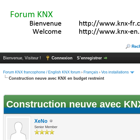
Rec
Bienvenue, Visiteur !
Connexion
S’enregistrer
Forum KNX francophone / English KNX forum
›
Français
›
Vos installations
Construction neuve avec KNX en budget restreint
ote(s))
Construction neuve avec KNX
XeNo
Senior Member