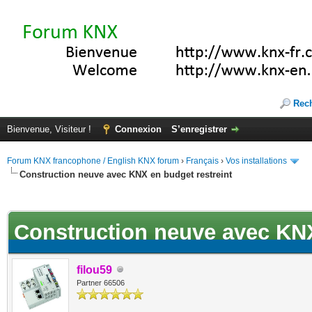
Rec
Bienvenue, Visiteur !
Connexion
S’enregistrer
Forum KNX francophone / English KNX forum
›
Français
›
Vos installations
Construction neuve avec KNX en budget restreint
ote(s))
Construction neuve avec KNX
filou59
Partner 66506