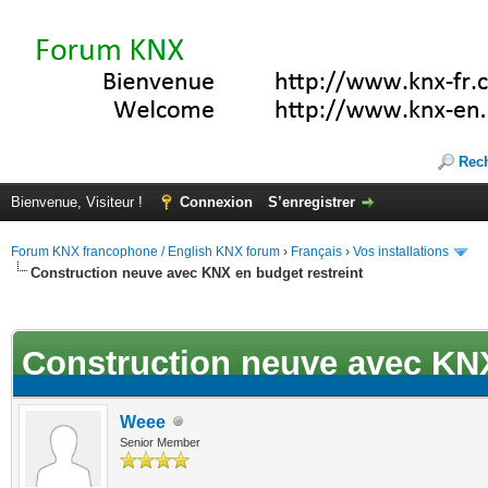
Rec
Bienvenue, Visiteur !
Connexion
S’enregistrer
Forum KNX francophone / English KNX forum
›
Français
›
Vos installations
Construction neuve avec KNX en budget restreint
ote(s))
Construction neuve avec KNX
Weee
Senior Member