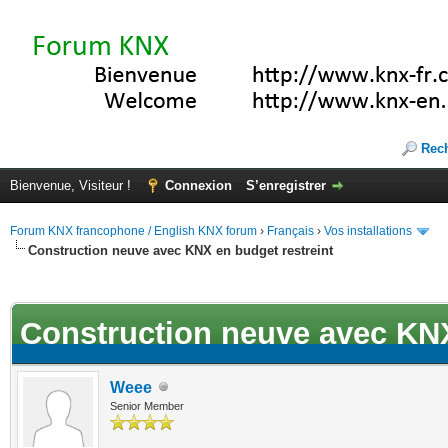
Rec
Bienvenue, Visiteur !
Connexion
S’enregistrer
Forum KNX francophone / English KNX forum
›
Français
›
Vos installations
Construction neuve avec KNX en budget restreint
ote(s))
Construction neuve avec KNX
Weee
Senior Member