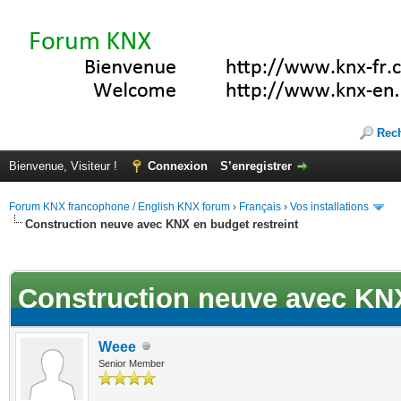
Rec
Bienvenue, Visiteur !
Connexion
S’enregistrer
Forum KNX francophone / English KNX forum
›
Français
›
Vos installations
Construction neuve avec KNX en budget restreint
ote(s))
Construction neuve avec KNX
Weee
Senior Member