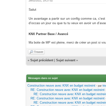
28/02/2021, 19:27:02
Salut
Un avantage a partir sur un config comme ca, c'est
d'occas un jour ou que tu tu veux en avoir un d'avac
KNX Partner Base / Avancé
Ma boite de MP est pleine, merci de créer un post si vou
Trouver
«
Sujet précédent
|
Sujet suivant
»
Messages dans ce sujet
Construction neuve avec KNX en budget restreint
- par
We
RE: Construction neuve avec KNX en budget restreint
RE: Construction neuve avec KNX en budget restrei
RE: Construction neuve avec KNX en budget restreint
RE: Construction neuve avec KNX en budget restrei