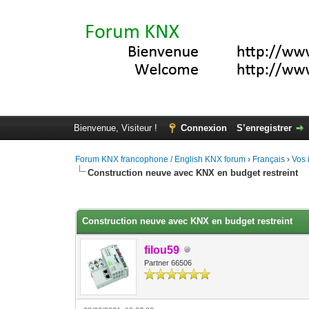
Bienvenue, Visiteur !
Connexion
S’enregistrer
Forum KNX francophone / English KNX forum
›
Français
›
Vos 
Construction neuve avec KNX en budget restreint
Moyenne : 3.67 (3 vote(s))
1
2
3
4
5
Construction neuve avec KNX en budget restreint
filou59
Partner 66506