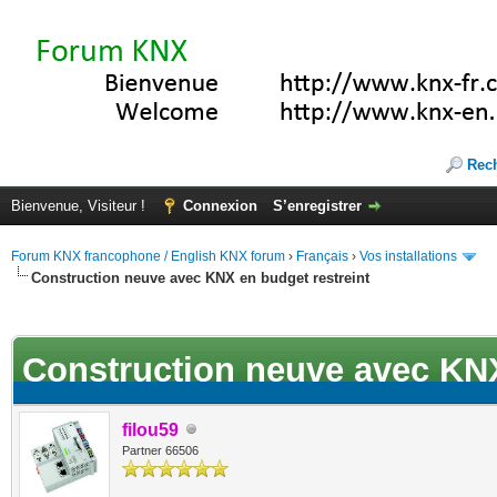
Rec
Bienvenue, Visiteur !
Connexion
S’enregistrer
Forum KNX francophone / English KNX forum
›
Français
›
Vos installations
Construction neuve avec KNX en budget restreint
ote(s))
Construction neuve avec KNX
filou59
Partner 66506