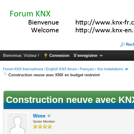
Rec
Bienvenue, Visiteur !
Connexion
S’enregistrer
Forum KNX francophone / English KNX forum
›
Français
›
Vos installations
Construction neuve avec KNX en budget restreint
ote(s))
Construction neuve avec KNX
Weee
Senior Member