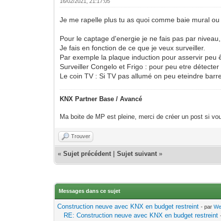
16/02/2021, 21:17:05
Je me rapelle plus tu as quoi comme baie mural ou 
Pour le captage d'energie je ne fais pas par niveau, j
Je fais en fonction de ce que je veux surveiller.
Par exemple la plaque induction pour asservir peu êtr
Surveiller Congelo et Frigo : pour peu etre détecte
Le coin TV : Si TV pas allumé on peu eteindre barre
KNX Partner Base / Avancé
Ma boite de MP est pleine, merci de créer un post si vou
Trouver
«
Sujet précédent
|
Sujet suivant
»
Messages dans ce sujet
Construction neuve avec KNX en budget restreint
- par
We
RE: Construction neuve avec KNX en budget restreint