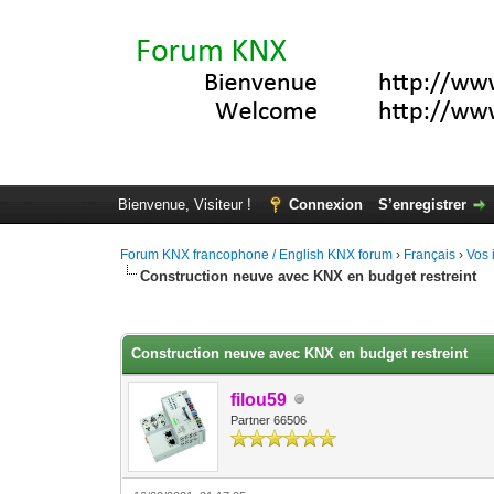
Bienvenue, Visiteur !
Connexion
S’enregistrer
Forum KNX francophone / English KNX forum
›
Français
›
Vos 
Construction neuve avec KNX en budget restreint
Moyenne : 3.67 (3 vote(s))
1
2
3
4
5
Construction neuve avec KNX en budget restreint
filou59
Partner 66506