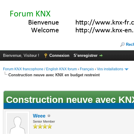
Rec
Bienvenue, Visiteur !
Connexion
S’enregistrer
Forum KNX francophone / English KNX forum
›
Français
›
Vos installations
Construction neuve avec KNX en budget restreint
ote(s))
Construction neuve avec KNX
Weee
Senior Member