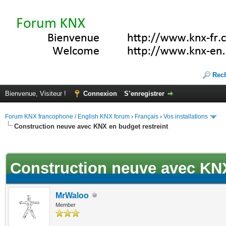
Rec
Bienvenue, Visiteur !
Connexion
S’enregistrer
Forum KNX francophone / English KNX forum
›
Français
›
Vos installations
Construction neuve avec KNX en budget restreint
ote(s))
Construction neuve avec KNX
MrWaloo
Member