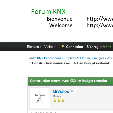
Bienvenue, Visiteur !
Connexion
S’enregistrer
Forum KNX francophone / English KNX forum
›
Français
›
Vos 
Construction neuve avec KNX en budget restreint
Moyenne : 3.67 (3 vote(s))
1
2
3
4
5
Construction neuve avec KNX en budget restreint
MrWaloo
Member