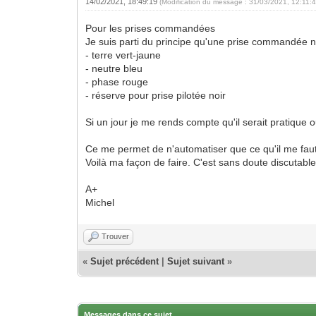
14/02/2021, 18:49:19
(Modification du message : 31/03/2021, 12:11:
Pour les prises commandées
Je suis parti du principe qu'une prise commandée n'e
- terre vert-jaune
- neutre bleu
- phase rouge
- réserve pour prise pilotée noir
Si un jour je me rends compte qu'il serait pratique o
Ce me permet de n'automatiser que ce qu'il me faut, de
Voilà ma façon de faire. C'est sans doute discutable
A+
Michel
Trouver
«
Sujet précédent
|
Sujet suivant
»
Messages dans ce sujet