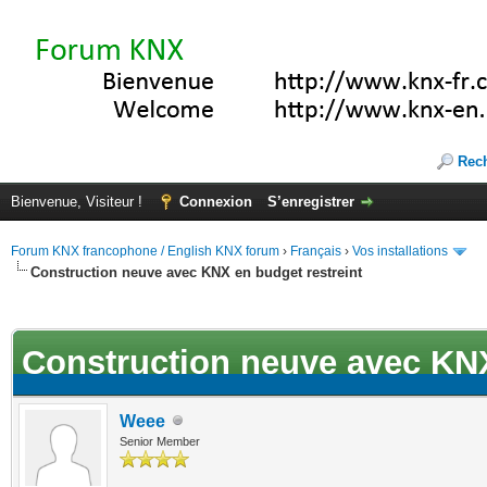
Rec
Bienvenue, Visiteur !
Connexion
S’enregistrer
Forum KNX francophone / English KNX forum
›
Français
›
Vos installations
Construction neuve avec KNX en budget restreint
ote(s))
Construction neuve avec KNX
Weee
Senior Member