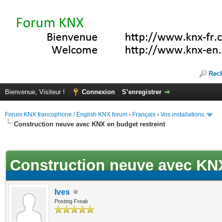
Rec
Bienvenue, Visiteur !
Connexion
S’enregistrer
Forum KNX francophone / English KNX forum
›
Français
›
Vos installations
Construction neuve avec KNX en budget restreint
ote(s))
Construction neuve avec KNX
Ives
Posting Freak