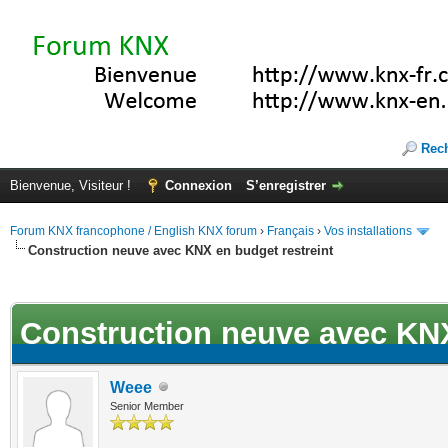
Rec
Bienvenue, Visiteur !
Connexion
S’enregistrer
Forum KNX francophone / English KNX forum
›
Français
›
Vos installations
Construction neuve avec KNX en budget restreint
ote(s))
Construction neuve avec KNX
Weee
Senior Member