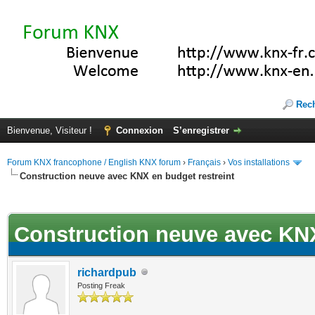
Rec
Bienvenue, Visiteur !
Connexion
S’enregistrer
Forum KNX francophone / English KNX forum
›
Français
›
Vos installations
Construction neuve avec KNX en budget restreint
ote(s))
Construction neuve avec KNX
richardpub
Posting Freak