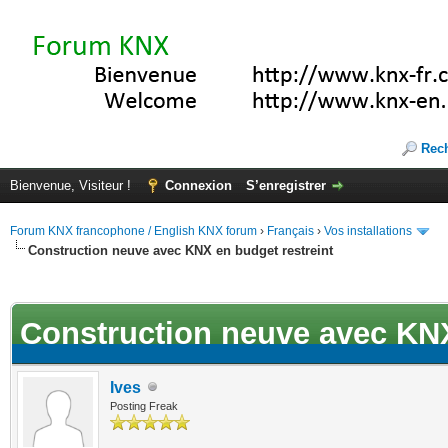
Rec
Bienvenue, Visiteur !
Connexion
S’enregistrer
Forum KNX francophone / English KNX forum
›
Français
›
Vos installations
Construction neuve avec KNX en budget restreint
ote(s))
Construction neuve avec KNX
Ives
Posting Freak