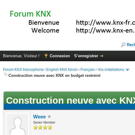
Rec
Bienvenue, Visiteur !
Connexion
S’enregistrer
Forum KNX francophone / English KNX forum
›
Français
›
Vos installations
Construction neuve avec KNX en budget restreint
ote(s))
Construction neuve avec KNX
Weee
Senior Member