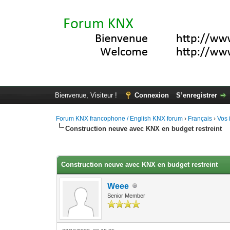
Bienvenue, Visiteur !
Connexion
S’enregistrer
Forum KNX francophone / English KNX forum
›
Français
›
Vos 
Construction neuve avec KNX en budget restreint
Moyenne : 3.67 (3 vote(s))
1
2
3
4
5
Construction neuve avec KNX en budget restreint
Weee
Senior Member