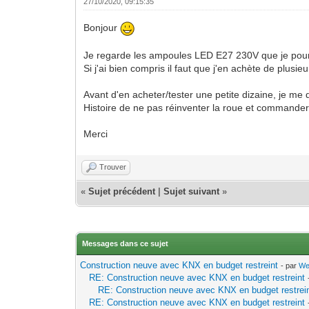
27/10/2020, 09:15:35
Bonjour
Je regarde les ampoules LED E27 230V que je pourr
Si j'ai bien compris il faut que j'en achète de plus
Avant d'en acheter/tester une petite dizaine, je me
Histoire de ne pas réinventer la roue et commander d
Merci
Trouver
«
Sujet précédent
|
Sujet suivant
»
Messages dans ce sujet
Construction neuve avec KNX en budget restreint
- par
We
RE: Construction neuve avec KNX en budget restreint
RE: Construction neuve avec KNX en budget restrei
RE: Construction neuve avec KNX en budget restreint