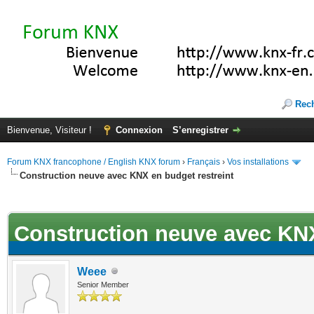
Rec
Bienvenue, Visiteur !
Connexion
S’enregistrer
Forum KNX francophone / English KNX forum
›
Français
›
Vos installations
Construction neuve avec KNX en budget restreint
ote(s))
Construction neuve avec KNX
Weee
Senior Member