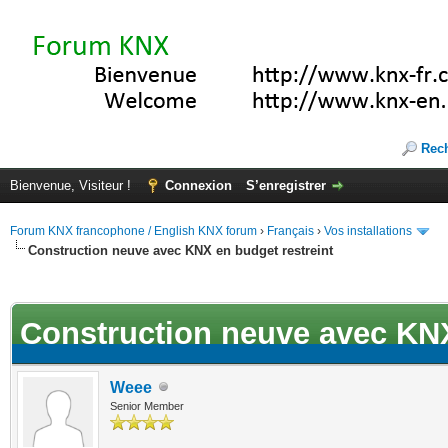
Rec
Bienvenue, Visiteur !
Connexion
S’enregistrer
Forum KNX francophone / English KNX forum
›
Français
›
Vos installations
Construction neuve avec KNX en budget restreint
ote(s))
Construction neuve avec KNX
Weee
Senior Member