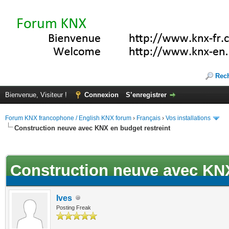
Rec
Bienvenue, Visiteur !
Connexion
S’enregistrer
Forum KNX francophone / English KNX forum
›
Français
›
Vos installations
Construction neuve avec KNX en budget restreint
ote(s))
Construction neuve avec KNX
Ives
Posting Freak