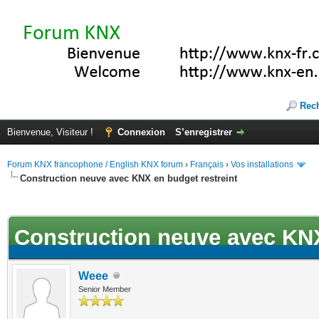
Rec
Bienvenue, Visiteur !
Connexion
S’enregistrer
Forum KNX francophone / English KNX forum
›
Français
›
Vos installations
Construction neuve avec KNX en budget restreint
ote(s))
Construction neuve avec KNX
Weee
Senior Member