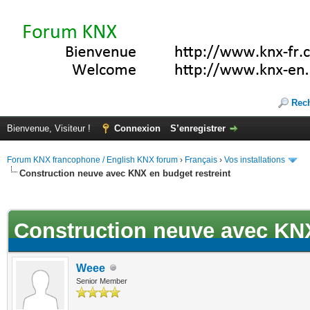
Rec
Bienvenue, Visiteur !
Connexion
S’enregistrer
Forum KNX francophone / English KNX forum
›
Français
›
Vos installations
Construction neuve avec KNX en budget restreint
ote(s))
Construction neuve avec KNX
Weee
Senior Member