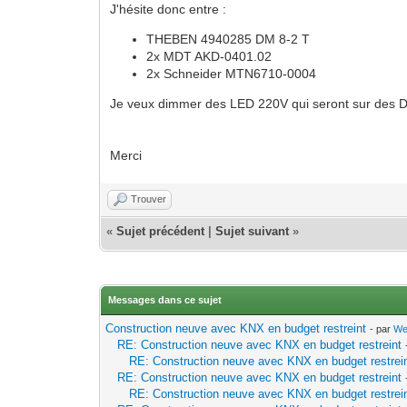
J'hésite donc entre :
THEBEN 4940285 DM 8-2 T
2x MDT AKD-0401.02
2x Schneider MTN6710-0004
Je veux dimmer des LED 220V qui seront sur des D
Merci
Trouver
«
Sujet précédent
|
Sujet suivant
»
Messages dans ce sujet
Construction neuve avec KNX en budget restreint
- par
We
RE: Construction neuve avec KNX en budget restreint
RE: Construction neuve avec KNX en budget restrei
RE: Construction neuve avec KNX en budget restreint
RE: Construction neuve avec KNX en budget restrei