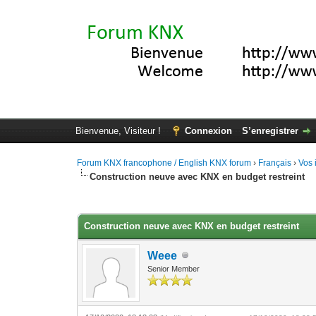
Bienvenue, Visiteur !
Connexion
S’enregistrer
Forum KNX francophone / English KNX forum
›
Français
›
Vos 
Construction neuve avec KNX en budget restreint
Moyenne : 3.67 (3 vote(s))
1
2
3
4
5
Construction neuve avec KNX en budget restreint
Weee
Senior Member