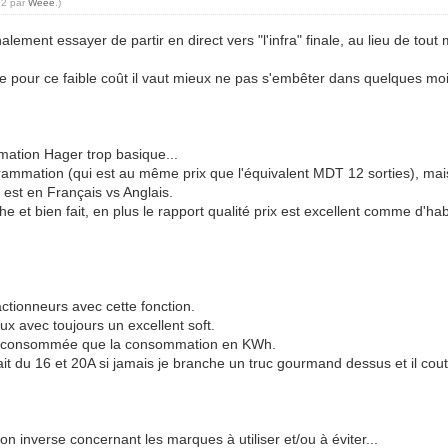
52 par
Weee
.)
alement essayer de partir en direct vers "l'infra" finale, au lieu de tou
que pour ce faible coût il vaut mieux ne pas s'embêter dans quelques m
mation Hager trop basique...
ammation (qui est au même prix que l'équivalent MDT 12 sorties), mai
 est en Français vs Anglais.
e et bien fait, en plus le rapport qualité prix est excellent comme d'ha
actionneurs avec cette fonction.
ux avec toujours un excellent soft.
nsité consommée que la consommation en KWh.
t du 16 et 20A si jamais je branche un truc gourmand dessus et il cout
son inverse concernant les marques à utiliser et/ou à éviter...