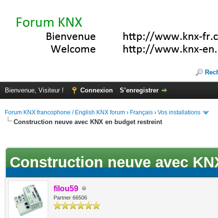
Rec
Bienvenue, Visiteur !
Connexion
S’enregistrer
Forum KNX francophone / English KNX forum
›
Français
›
Vos installations
Construction neuve avec KNX en budget restreint
ote(s))
Construction neuve avec KNX
filou59
Partner 66506