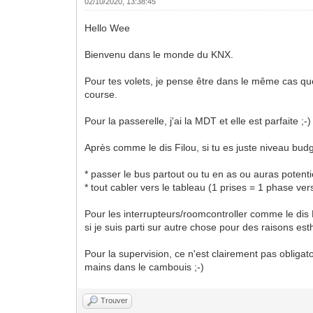
02/10/2020, 13:38:45
Hello Wee
Bienvenu dans le monde du KNX.
Pour tes volets, je pense être dans le même cas qu
course.
Pour la passerelle, j'ai la MDT et elle est parfaite ;-)
Après comme le dis Filou, si tu es juste niveau budg
* passer le bus partout ou tu en as ou auras potenti
* tout cabler vers le tableau (1 prises = 1 phase ver
Pour les interrupteurs/roomcontroller comme le di
si je suis parti sur autre chose pour des raisons es
Pour la supervision, ce n'est clairement pas obligat
mains dans le cambouis ;-)
Trouver