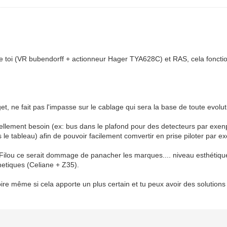
e toi (VR bubendorff + actionneur Hager TYA628C) et RAS, cela fonction
et, ne fait pas l'impasse sur le cablage qui sera la base de toute evolut
ellement besoin (ex: bus dans le plafond pour des detecteurs par exenple
s le tableau) afin de pouvoir facilement comvertir en prise piloter par 
s Filou ce serait dommage de panacher les marques.... niveau esthétiq
thetiques (Celiane + Z35).
oire même si cela apporte un plus certain et tu peux avoir des solutions