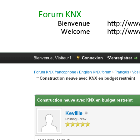
Bienvenue, Visiteur !
Connexion
S’enregistrer
Forum KNX francophone / English KNX forum
›
Français
›
Vos 
Construction neuve avec KNX en budget restreint
Moyenne : 3.67 (3 vote(s))
1
2
3
4
5
Construction neuve avec KNX en budget restreint
Kevlille
Posting Freak