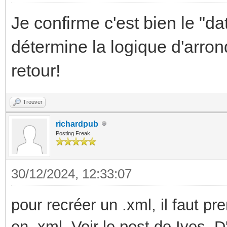
Je confirme c'est bien le "da
détermine la logique d'arron
retour!
Trouver
richardpub
Posting Freak
30/12/2024, 12:33:07
pour recréer un .xml, il faut pr
en .xml. Voir le post de Ives. D'