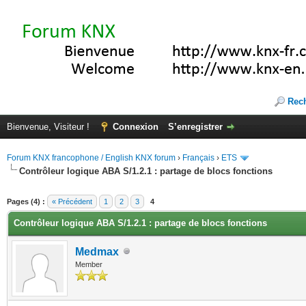
Rec
Bienvenue, Visiteur !
Connexion
S’enregistrer
Forum KNX francophone / English KNX forum
›
Français
›
ETS
Contrôleur logique ABA S/1.2.1 : partage de blocs fonctions
(s))
Pages (4) :
« Précédent
1
2
3
4
Contrôleur logique ABA S/1.2.1 : partage de blocs fonctions
Medmax
Member