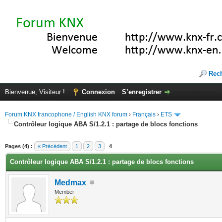
Rec
Bienvenue, Visiteur !
Connexion
S’enregistrer
Forum KNX francophone / English KNX forum
›
Français
›
ETS
Contrôleur logique ABA S/1.2.1 : partage de blocs fonctions
(s))
Pages (4) :
« Précédent
1
2
3
4
Contrôleur logique ABA S/1.2.1 : partage de blocs fonctions
Medmax
Member