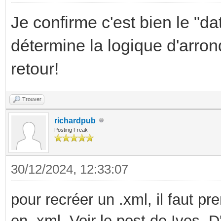
Je confirme c'est bien le "da
détermine la logique d'arron
retour!
Trouver
richardpub
Posting Freak
30/12/2024, 12:33:07
pour recréer un .xml, il faut pr
en .xml. Voir le post de Ives. D'