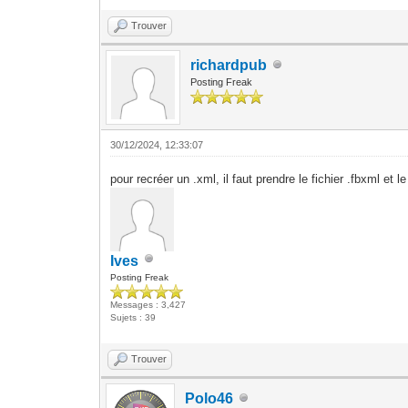
Trouver
richardpub
Posting Freak
30/12/2024, 12:33:07
pour recréer un .xml, il faut prendre le fichier .fbxml et l
Ives
Posting Freak
Messages : 3,427
Sujets : 39
Trouver
Polo46