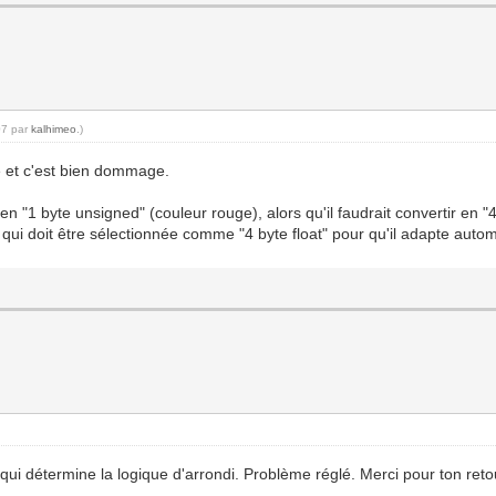
07 par
kalhimeo
.)
té et c'est bien dommage.
en "1 byte unsigned" (couleur rouge), alors qu'il faudrait convertir en "
e qui doit être sélectionnée comme "4 byte float" pour qu'il adapte aut
 qui détermine la logique d'arrondi. Problème réglé. Merci pour ton reto