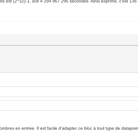
ets est (2^32)-1, soit 4 294 967 295 secondes. Ainsi exprimé, c'est 136
bres en entrée. Il est facile d'adapter ce bloc à tout type de datapoint