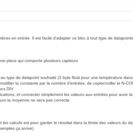
es en entrée. Il est facile d'adapter ce bloc à tout type de datapoints 
une pièce qui comporte plusieurs capteurs
on au type de datapoint souhaité (2 byte float pour une température dans
de modifier la constante par le nombre d'entrées, de copier/coller le N-
ocs DIV.
ications, et connecter simplement les valeurs aux entrées pour avoir l
 quoi la moyenne ne sera pas correcte.
 les calculs est pour garder le résultat dans la limite des valeurs du d
xemples ça arrive).