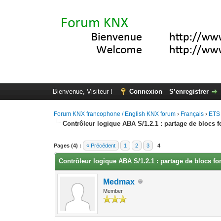
Bienvenue, Visiteur !
Connexion
S’enregistrer
Forum KNX francophone / English KNX forum
›
Français
›
ETS
Contrôleur logique ABA S/1.2.1 : partage de blocs f
Moyenne : 5 (1 vote(s))
1
2
3
4
5
Pages (4) :
« Précédent
1
2
3
4
Contrôleur logique ABA S/1.2.1 : partage de blocs fo
Medmax
Member