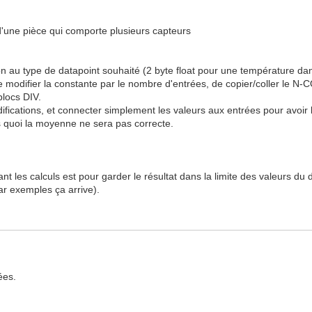
'une pièce qui comporte plusieurs capteurs
tion au type de datapoint souhaité (2 byte float pour une température da
t de modifier la constante par le nombre d'entrées, de copier/coller le 
blocs DIV.
ifications, et connecter simplement les valeurs aux entrées pour avoir
ns quoi la moyenne ne sera pas correcte.
nt les calculs est pour garder le résultat dans la limite des valeurs du
ar exemples ça arrive).
ées.