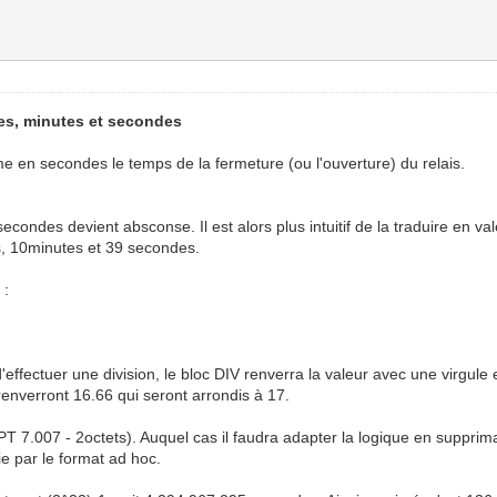
es, minutes et secondes
e en secondes le temps de la fermeture (ou l'ouverture) du relais.
condes devient absconse. Il est alors plus intuitif de la traduire en vale
s, 10minutes et 39 secondes.
 :
d'effectuer une division, le bloc DIV renverra la valeur avec une virgule 
renverront 16.66 qui seront arrondis à 17.
PT 7.007 - 2octets). Auquel cas il faudra adapter la logique en supprim
e par le format ad hoc.