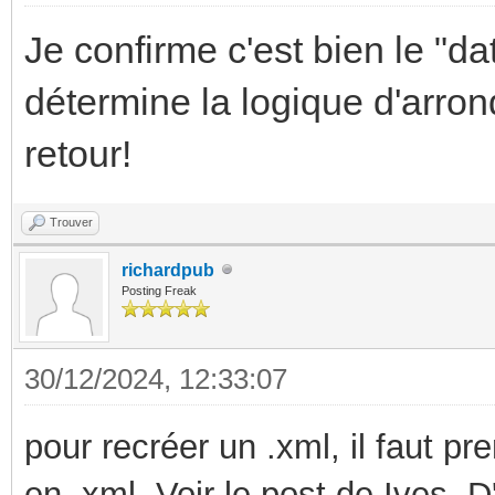
Je confirme c'est bien le "da
détermine la logique d'arron
retour!
Trouver
richardpub
Posting Freak
30/12/2024, 12:33:07
pour recréer un .xml, il faut pr
en .xml. Voir le post de Ives. D'