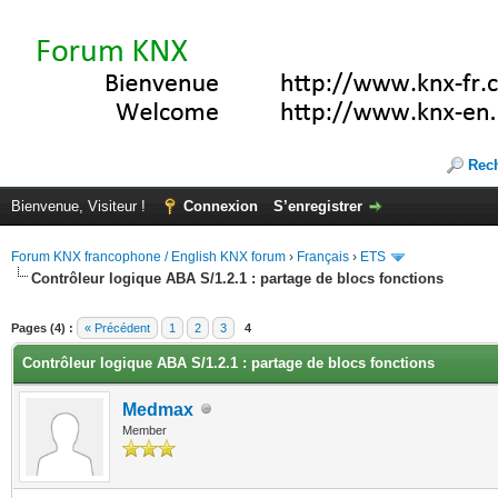
Rec
Bienvenue, Visiteur !
Connexion
S’enregistrer
Forum KNX francophone / English KNX forum
›
Français
›
ETS
Contrôleur logique ABA S/1.2.1 : partage de blocs fonctions
(s))
Pages (4) :
« Précédent
1
2
3
4
Contrôleur logique ABA S/1.2.1 : partage de blocs fonctions
Medmax
Member