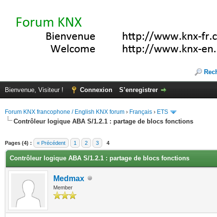
Rec
Bienvenue, Visiteur !
Connexion
S’enregistrer
Forum KNX francophone / English KNX forum
›
Français
›
ETS
Contrôleur logique ABA S/1.2.1 : partage de blocs fonctions
(s))
Pages (4) :
« Précédent
1
2
3
4
Contrôleur logique ABA S/1.2.1 : partage de blocs fonctions
Medmax
Member