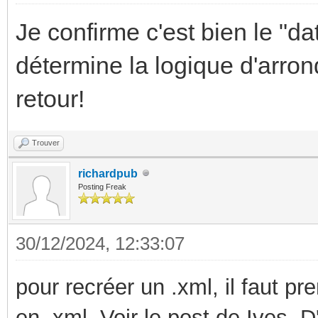
Je confirme c'est bien le "da
détermine la logique d'arron
retour!
Trouver
richardpub
Posting Freak
30/12/2024, 12:33:07
pour recréer un .xml, il faut pr
en .xml. Voir le post de Ives. D'