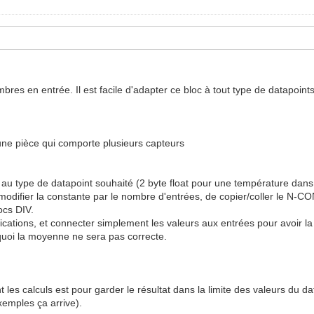
es en entrée. Il est facile d'adapter ce bloc à tout type de datapoints 
une pièce qui comporte plusieurs capteurs
on au type de datapoint souhaité (2 byte float pour une température dans
de modifier la constante par le nombre d'entrées, de copier/coller le N-
ocs DIV.
ications, et connecter simplement les valeurs aux entrées pour avoir l
 quoi la moyenne ne sera pas correcte.
 les calculs est pour garder le résultat dans la limite des valeurs du d
xemples ça arrive).