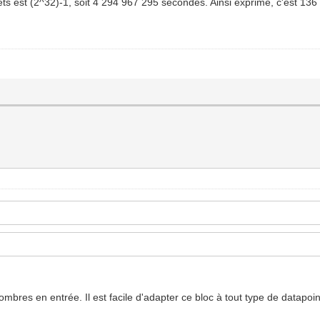
ets est (2^32)-1, soit 4 294 967 295 secondes. Ainsi exprimé, c'est 136
bres en entrée. Il est facile d'adapter ce bloc à tout type de datapoint