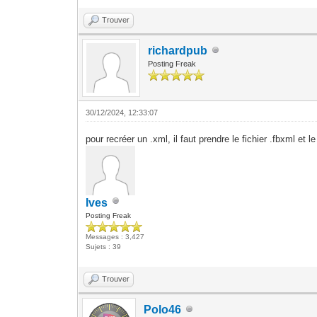
Trouver
richardpub
Posting Freak
30/12/2024, 12:33:07
pour recréer un .xml, il faut prendre le fichier .fbxml et l
Ives
Posting Freak
Messages : 3,427
Sujets : 39
Trouver
Polo46