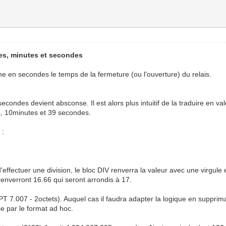
es, minutes et secondes
e en secondes le temps de la fermeture (ou l'ouverture) du relais.
condes devient absconse. Il est alors plus intuitif de la traduire en vale
s, 10minutes et 39 secondes.
 :
d'effectuer une division, le bloc DIV renverra la valeur avec une virgule 
renverront 16.66 qui seront arrondis à 17.
PT 7.007 - 2octets). Auquel cas il faudra adapter la logique en supprim
e par le format ad hoc.