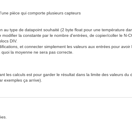
'une pièce qui comporte plusieurs capteurs
tion au type de datapoint souhaité (2 byte float pour une température da
t de modifier la constante par le nombre d'entrées, de copier/coller le 
blocs DIV.
ifications, et connecter simplement les valeurs aux entrées pour avoir
ns quoi la moyenne ne sera pas correcte.
nt les calculs est pour garder le résultat dans la limite des valeurs du
ar exemples ça arrive).
ées.