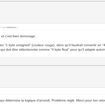
07 par
kalhimeo
.)
té et c'est bien dommage.
en "1 byte unsigned" (couleur rouge), alors qu'il faudrait convertir en "
e qui doit être sélectionnée comme "4 byte float" pour qu'il adapte aut
 qui détermine la logique d'arrondi. Problème réglé. Merci pour ton reto