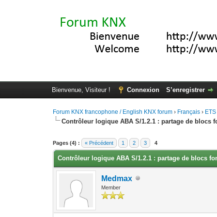
Bienvenue, Visiteur !
Connexion
S’enregistrer
Forum KNX francophone / English KNX forum
›
Français
›
ETS
Contrôleur logique ABA S/1.2.1 : partage de blocs f
Moyenne : 5 (1 vote(s))
1
2
3
4
5
Pages (4) :
« Précédent
1
2
3
4
Contrôleur logique ABA S/1.2.1 : partage de blocs fo
Medmax
Member