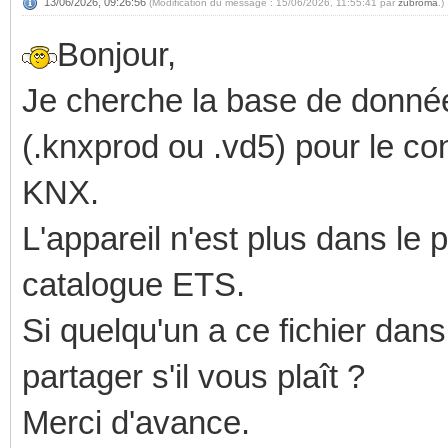
13/06/2026, 09:26:56
(Modification du message : 15/06/2026, 11:55:41 par
zubroma
.)
Bonjour,
Je cherche la base de donné
(.knxprod ou .vd5) pour le
KNX.
L'appareil n'est plus dans le p
catalogue ETS.
Si quelqu'un a ce fichier dan
partager s'il vous plaît ?
Merci d'avance.