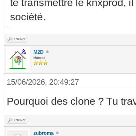
te transmettre le knxprod, i
société.
Trouver
M2D
Member
15/06/2026, 20:49:27
Pourquoi des clone ? Tu tra
Trouver
zubroma