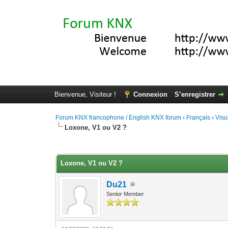
Bienvenue, Visiteur !
Connexion
S’enregistrer
Forum KNX francophone / English KNX forum
›
Français
›
Visu
Loxone, V1 ou V2 ?
Moyenne : 0 (0 vote(s))
1
2
3
4
5
Loxone, V1 ou V2 ?
Du21
Senior Member