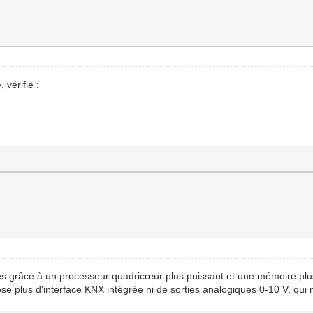
 vérifie :
best sex dolls
s grâce à un processeur quadricœur plus puissant et une mémoire plu
pose plus d'interface KNX intégrée ni de sorties analogiques 0-10 V, qu