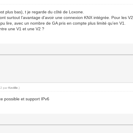
ost plus bas), t je regarde du côté de Loxone.
ont surtout l'avantage d'avoir une connexion KNX intégrée. Pour les V2, 
i pu lire, avec un nombre de GA pris en compte plus limité qu'en V1.
entre une V1 et une V2 ?
32 par
Kevlille
.)
ce possible et support IPv6