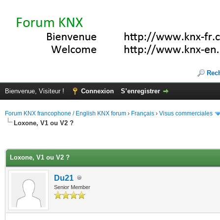
Rec
Bienvenue, Visiteur !
Connexion
S’enregistrer
Forum KNX francophone / English KNX forum
›
Français
›
Visus commerciales
Loxone, V1 ou V2 ?
(s))
Loxone, V1 ou V2 ?
Du21
Senior Member