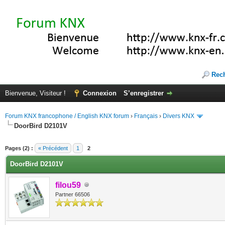
Rec
Bienvenue, Visiteur !
Connexion
S’enregistrer
Forum KNX francophone / English KNX forum
›
Français
›
Divers KNX
DoorBird D2101V
(s))
Pages (2) :
« Précédent
1
2
DoorBird D2101V
filou59
Partner 66506