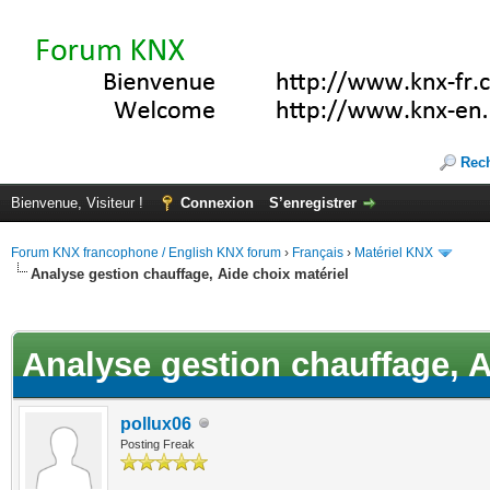
Rec
Bienvenue, Visiteur !
Connexion
S’enregistrer
Forum KNX francophone / English KNX forum
›
Français
›
Matériel KNX
Analyse gestion chauffage, Aide choix matériel
(s))
Analyse gestion chauffage, A
pollux06
Posting Freak