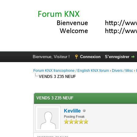
Bienvenue, Visiteur !
Connexion
S’enregistrer
Forum KNX francophone / English KNX forum
›
Divers / Misc
›
VENDS 3 Z35 NEUF
Moyenne : 0 (0 vote(s))
1
2
3
4
5
VENDS 3 Z35 NEUF
Kevlille
Posting Freak