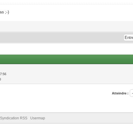
as ;-)
57:56
0
Atteindre :
Syndication RSS
Usermap