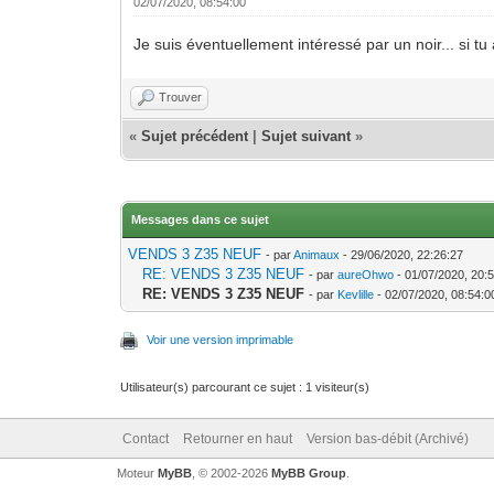
02/07/2020, 08:54:00
Je suis éventuellement intéressé par un noir... si tu 
Trouver
«
Sujet précédent
|
Sujet suivant
»
Messages dans ce sujet
VENDS 3 Z35 NEUF
- par
Animaux
- 29/06/2020, 22:26:27
RE: VENDS 3 Z35 NEUF
- par
aureOhwo
- 01/07/2020, 20:
RE: VENDS 3 Z35 NEUF
- par
Kevlille
- 02/07/2020, 08:54:0
Voir une version imprimable
Utilisateur(s) parcourant ce sujet : 1 visiteur(s)
Contact
Retourner en haut
Version bas-débit (Archivé)
Moteur
MyBB
, © 2002-2026
MyBB Group
.