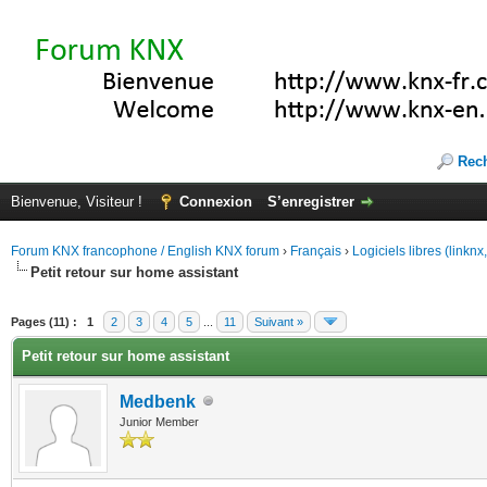
Rec
Bienvenue, Visiteur !
Connexion
S’enregistrer
Forum KNX francophone / English KNX forum
›
Français
›
Logiciels libres (linkn
Petit retour sur home assistant
(s))
Pages (11) :
1
2
3
4
5
...
11
Suivant »
Petit retour sur home assistant
Medbenk
Junior Member