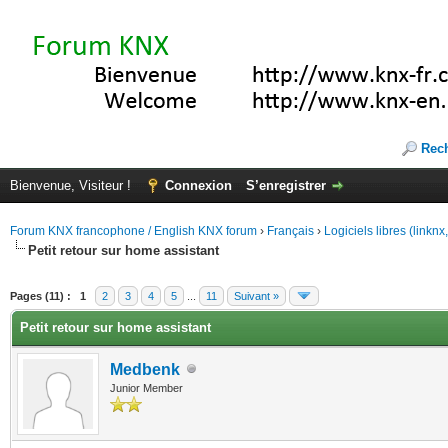
Rec
Bienvenue, Visiteur !
Connexion
S’enregistrer
Forum KNX francophone / English KNX forum
›
Français
›
Logiciels libres (linkn
Petit retour sur home assistant
(s))
Pages (11) :
1
2
3
4
5
...
11
Suivant »
Petit retour sur home assistant
Medbenk
Junior Member