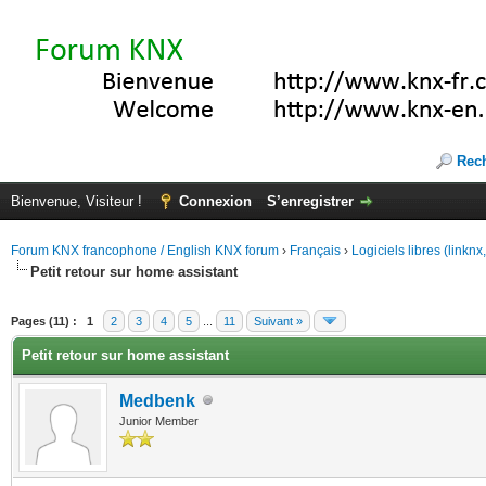
Rec
Bienvenue, Visiteur !
Connexion
S’enregistrer
Forum KNX francophone / English KNX forum
›
Français
›
Logiciels libres (linkn
Petit retour sur home assistant
(s))
Pages (11) :
1
2
3
4
5
...
11
Suivant »
Petit retour sur home assistant
Medbenk
Junior Member