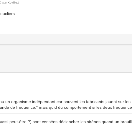
59 par
Kevlille
.)
oucliers.
r ou un organisme indépendant car souvent les fabricants jouent sur les 
e bande de fréquence." mais quid du comportement si les deux fréquence
aussi peut-être ?) sont censées déclencher les sirènes quand un brouill