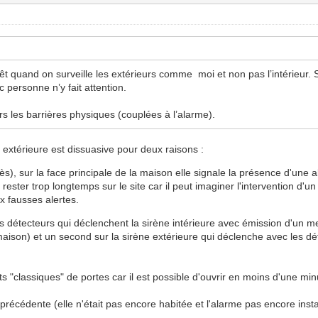
rêt quand on surveille les extérieurs comme moi et non pas l’intérieur
personne n’y fait attention.
urs les barrières physiques (couplées à l’alarme).
 extérieure est dissuasive pour deux raisons :
cès), sur la face principale de la maison elle signale la présence d'une 
 rester trop longtemps sur le site car il peut imaginer l'intervention d'u
ux fausses alertes.
 des détecteurs qui déclenchent la sirène intérieure avec émission d'un 
 maison) et un second sur la sirène extérieure qui déclenche avec les dé
s "classiques" de portes car il est possible d'ouvrir en moins d'une minut
récédente (elle n'était pas encore habitée et l'alarme pas encore instal