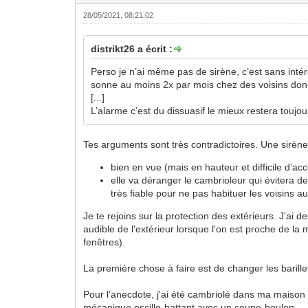
28/05/2021, 08:21:02
distrikt26 a écrit :
Perso je n’ai même pas de sirène, c’est sans inté
sonne au moins 2x par mois chez des voisins donc 
[...]
L’alarme c’est du dissuasif le mieux restera toujo
Tes arguments sont très contradictoires. Une sirène
bien en vue (mais en hauteur et difficile d’ac
elle va déranger le cambrioleur qui évitera de
très fiable pour ne pas habituer les voisins a
Je te rejoins sur la protection des extérieurs. J'ai
audible de l'extérieur lorsque l'on est proche de la
fenêtres).
La première chose à faire est de changer les barillet
Pour l’anecdote, j'ai été cambriolé dans ma maison p
mécanique oscillo-battant avec un coupe-boulon.