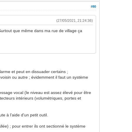
#80
(27/05/2021, 21:24:36)
. Surtout que même dans ma rue de village ça
alarme et peut en dissuader certains ;
n voisin ou autre ; évidemment il faut un système
message vocal (le niveau est assez élevé pour être
tecteurs intérieurs (volumétriques, portes et
e à l'aide d'un petit outil.
lée) ; pour entrer ils ont sectionné le système