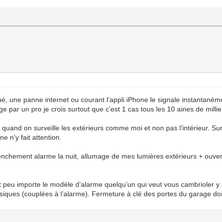
loqué, une panne internet ou courant l’appli iPhone le signale instanta
age par un pro je crois surtout que c’est 1 cas tous les 10 aines de mill
êt quand on surveille les extérieurs comme moi et non pas l’intérieur.
 n’y fait attention.
nchement alarme la nuit, allumage de mes lumières extérieurs + ouvertur
 peu importe le modèle d’alarme quelqu’un qui veut vous cambrioler y a
hysiques (couplées à l’alarme). Fermeture à clé des portes du garage do