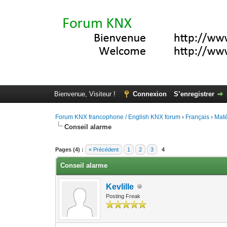
Bienvenue, Visiteur !
Connexion
S’enregistrer
Forum KNX francophone / English KNX forum
›
Français
›
Maté
Conseil alarme
Moyenne : 0 (0 vote(s))
1
2
3
4
5
Pages (4) :
« Précédent
1
2
3
4
Conseil alarme
Kevlille
Posting Freak