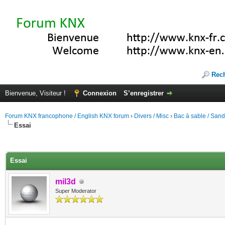
Rec
Bienvenue, Visiteur !
Connexion
S’enregistrer
Forum KNX francophone / English KNX forum
›
Divers / Misc
›
Bac à sable / San
Essai
(s))
Essai
mil3d
Super Moderator