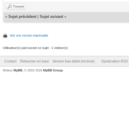
Trouver
«
Sujet précédent
|
Sujet suivant
»
Voir une version imprimable
Utilisateur(s) parcourant ce sujet : 1 visiteur(s)
Contact
Retourner en haut
Version bas-débit (Archivé)
Syndication RSS
Moteur
MyBB
, © 2002-2026
MyBB Group
.