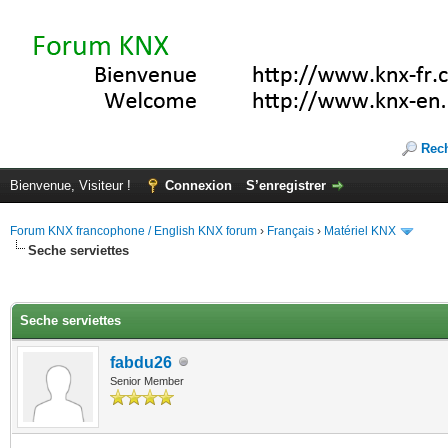
Rec
Bienvenue, Visiteur !
Connexion
S’enregistrer
Forum KNX francophone / English KNX forum
›
Français
›
Matériel KNX
Seche serviettes
(s))
Seche serviettes
fabdu26
Senior Member