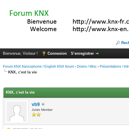
Rec
Bienvenue, Visiteur !
Connexion
S’enregistrer
Forum KNX francophone / English KNX forum
›
Divers / Misc
›
Présentations / In
KNX, c'est la vie
(s))
KNX, c'est la vie
vb9
Junior Member